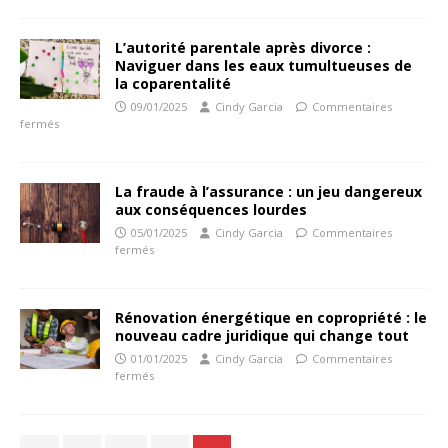
L’autorité parentale après divorce :
Naviguer dans les eaux tumultueuses de
la coparentalité
09/01/2025
Cindy Garcia
Commentaires
fermés
La fraude à l’assurance : un jeu dangereux
aux conséquences lourdes
05/01/2025
Cindy Garcia
Commentaires
fermés
Rénovation énergétique en copropriété : le
nouveau cadre juridique qui change tout
01/01/2025
Cindy Garcia
Commentaires
fermés