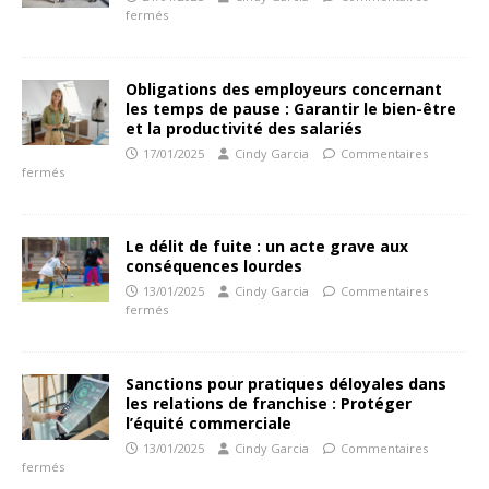
fermés
Obligations des employeurs concernant
les temps de pause : Garantir le bien-être
et la productivité des salariés
17/01/2025
Cindy Garcia
Commentaires
fermés
Le délit de fuite : un acte grave aux
conséquences lourdes
13/01/2025
Cindy Garcia
Commentaires
fermés
Sanctions pour pratiques déloyales dans
les relations de franchise : Protéger
l’équité commerciale
13/01/2025
Cindy Garcia
Commentaires
fermés