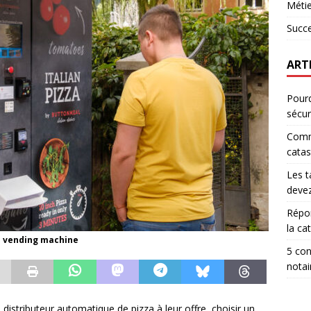
Métie
Succ
ART
Pourq
sécur
Comm
catas
Les t
devez
Répon
la ca
zza vending machine
5 con
notai
 distributeur automatique de pizza à leur offre, choisir un