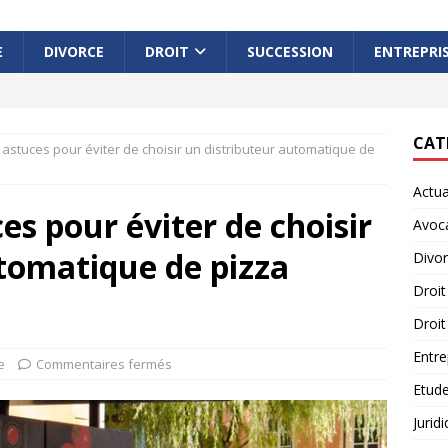
E
DIVORCE
DROIT
SUCCESSION
ENTREPRI
CAT
3 astuces pour éviter de choisir un distributeur automatique de
Actua
ces pour éviter de choisir
Avoc
tomatique de pizza
Divo
Droit
Droit
Entre
e
Commentaires fermés
Etude
Jurid