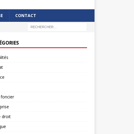
SE
CONTACT
ÉGORIES
lités
at
rce
 foncier
prise
 droit
ique