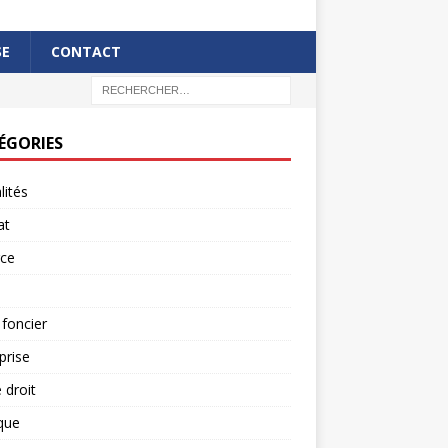
SE
CONTACT
ÉGORIES
lités
at
rce
 foncier
prise
 droit
ique