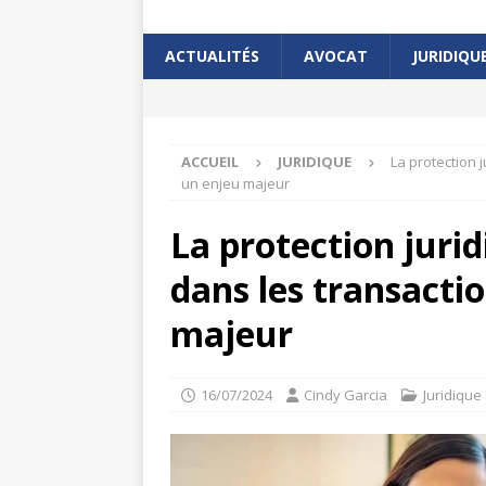
ACTUALITÉS
AVOCAT
JURIDIQU
ACCUEIL
JURIDIQUE
La protection 
un enjeu majeur
La protection jur
dans les transactio
majeur
16/07/2024
Cindy Garcia
Juridique