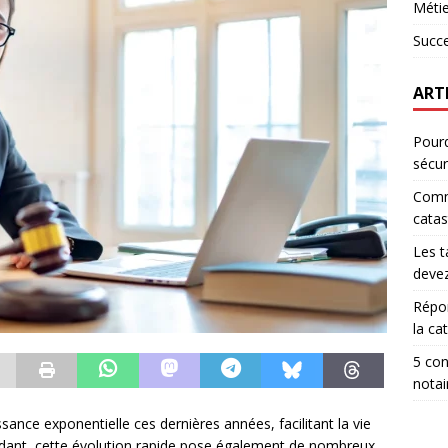
Métie
Succ
ART
Pourq
sécur
Comm
catas
Les t
devez
Répon
la ca
5 con
notai
nce exponentielle ces dernières années, facilitant la vie
ndant, cette évolution rapide pose également de nombreux