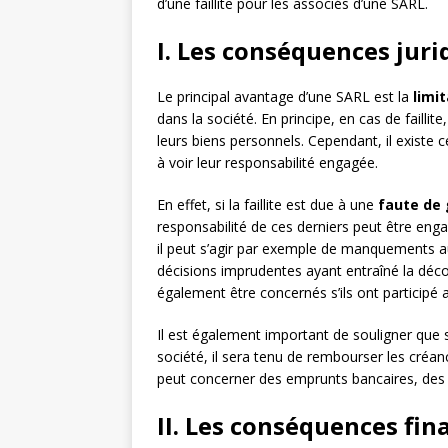
d’une faillite pour les associés d’une SARL.
I. Les conséquences juri
Le principal avantage d’une SARL est la
limi
dans la société. En principe, en cas de faillit
leurs biens personnels. Cependant, il existe 
à voir leur responsabilité engagée.
En effet, si la faillite est due à une
faute de 
responsabilité de ces derniers peut être eng
il peut s’agir par exemple de manquements a
décisions imprudentes ayant entraîné la décon
également être concernés s’ils ont participé 
Il est également important de souligner que 
société, il sera tenu de rembourser les cré
peut concerner des emprunts bancaires, des l
II. Les conséquences fin