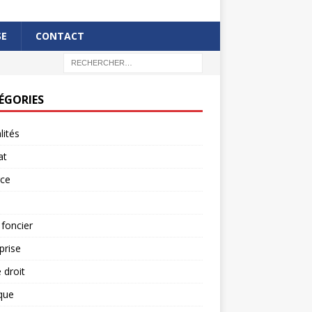
SE
CONTACT
ÉGORIES
lités
at
rce
 foncier
prise
 droit
ique