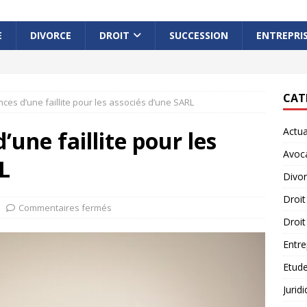
E
DIVORCE
DROIT
SUCCESSION
ENTREPRI
CAT
es d’une faillite pour les associés d’une SARL
Actua
une faillite pour les
Avoc
L
Divo
Droit
Commentaires fermés
Droit
Entre
Etude
Jurid