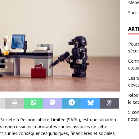
Métie
Succ
ART
Pourq
sécur
Comm
catas
Les t
devez
Répon
la ca
5 con
notai
 Société à Responsabilité Limitée (SARL), est une situation
 répercussions importantes sur les associés de cette
int sur les conséquences juridiques, financières et sociales