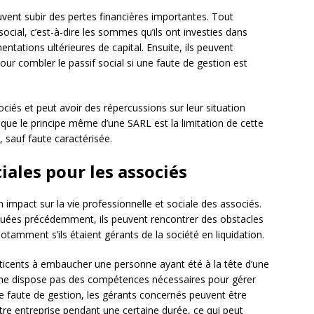
euvent subir des pertes financières importantes. Tout
social, c’est-à-dire les sommes qu’ils ont investies dans
entations ultérieures de capital. Ensuite, ils peuvent
ur combler le passif social si une faute de gestion est
ociés et peut avoir des répercussions sur leur situation
r que le principe même d’une SARL est la limitation de cette
, sauf faute caractérisée.
iales pour les associés
 impact sur la vie professionnelle et sociale des associés.
évoquées précédemment, ils peuvent rencontrer des obstacles
notamment s’ils étaient gérants de la société en liquidation.
éticents à embaucher une personne ayant été à la tête d’une
elle ne dispose pas des compétences nécessaires pour gérer
 une faute de gestion, les gérants concernés peuvent être
re entreprise pendant une certaine durée, ce qui peut