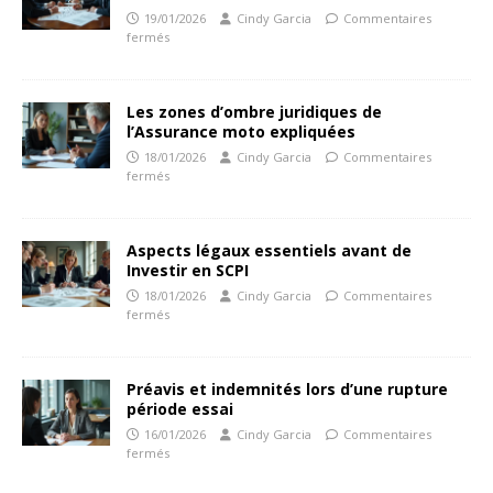
19/01/2026
Cindy Garcia
Commentaires
fermés
Les zones d’ombre juridiques de
l’Assurance moto expliquées
18/01/2026
Cindy Garcia
Commentaires
fermés
Aspects légaux essentiels avant de
Investir en SCPI
18/01/2026
Cindy Garcia
Commentaires
fermés
Préavis et indemnités lors d’une rupture
période essai
16/01/2026
Cindy Garcia
Commentaires
fermés