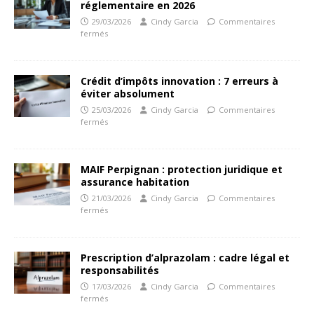
réglementaire en 2026
29/03/2026
Cindy Garcia
Commentaires
fermés
Crédit d’impôts innovation : 7 erreurs à
éviter absolument
25/03/2026
Cindy Garcia
Commentaires
fermés
MAIF Perpignan : protection juridique et
assurance habitation
21/03/2026
Cindy Garcia
Commentaires
fermés
Prescription d’alprazolam : cadre légal et
responsabilités
17/03/2026
Cindy Garcia
Commentaires
fermés