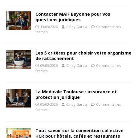
Contacter MAIF Bayonne pour vos
questions juridiques
13/03/2026
Cindy Garcia
Commentaires
fermés
Les 5 critères pour choisir votre organisme
de rattachement
09/03/2026
Cindy Garcia
Commentaires
fermés
La Medicale Toulouse : assurance et
protection juridique
05/03/2026
Cindy Garcia
Commentaires
fermés
Tout savoir sur la convention collective
HCR pour hôtels, cafés et restaurants