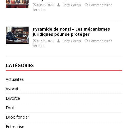
04/03/2026
Cindy Garcia
Commentaires
fermés
Pyramide de Ponzi – Les mécanismes
juridiques pour se protéger
01/03/2026
Cindy Garcia
Commentaires
fermés
CATÉGORIES
Actualités
Avocat
Divorce
Droit
Droit foncier
Entreprise