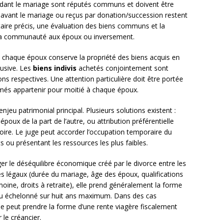
endant le mariage sont réputés communs et doivent être
avant le mariage ou reçus par donation/succession restent
taire précis, une évaluation des biens communs et la
la communauté aux époux ou inversement.
, chaque époux conserve la propriété des biens acquis en
lusive. Les
biens indivis
achetés conjointement sont
s respectives. Une attention particulière doit être portée
més appartenir pour moitié à chaque époux.
njeu patrimonial principal. Plusieurs solutions existent :
poux de la part de l’autre, ou attribution préférentielle
re. Le juge peut accorder l’occupation temporaire du
 ou présentant les ressources les plus faibles.
ger le déséquilibre économique créé par le divorce entre les
res légaux (durée du mariage, âge des époux, qualifications
imoine, droits à retraite), elle prend généralement la forme
ou échelonné sur huit ans maximum. Dans des cas
le peut prendre la forme d’une rente viagère fiscalement
 le créancier.