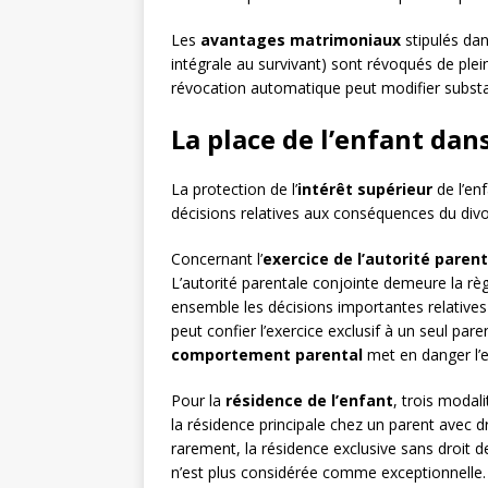
Les
avantages matrimoniaux
stipulés dan
intégrale au survivant) sont révoqués de plein 
révocation automatique peut modifier substant
La place de l’enfant dan
La protection de l’
intérêt supérieur
de l’enf
décisions relatives aux conséquences du divor
Concernant l’
exercice de l’autorité paren
L’autorité parentale conjointe demeure la règ
ensemble les décisions importantes relatives à
peut confier l’exercice exclusif à un seul pa
comportement parental
met en danger l’e
Pour la
résidence de l’enfant
, trois modali
la résidence principale chez un parent avec dr
rarement, la résidence exclusive sans droit de
n’est plus considérée comme exceptionnelle.