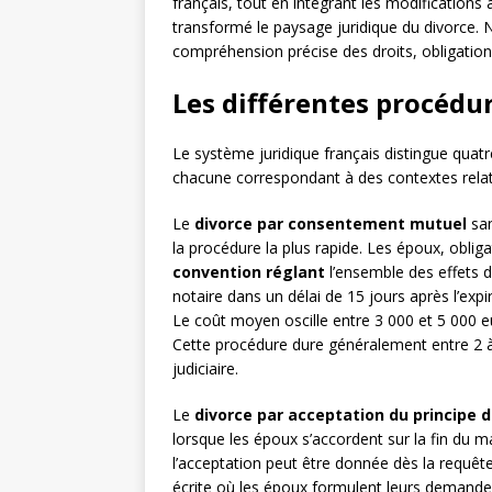
français, tout en intégrant les modification
transformé le paysage juridique du divorce. N
compréhension précise des droits, obligation
Les différentes procédur
Le système juridique français distingue quat
chacune correspondant à des contextes relati
Le
divorce par consentement mutuel
san
la procédure la plus rapide. Les époux, obli
convention réglant
l’ensemble des effets d
notaire dans un délai de 15 jours après l’expir
Le coût moyen oscille entre 3 000 et 5 000 eu
Cette procédure dure généralement entre 2 à
judiciaire.
Le
divorce par acceptation du principe d
lorsque les époux s’accordent sur la fin du 
l’acceptation peut être donnée dès la requêt
écrite où les époux formulent leurs demand