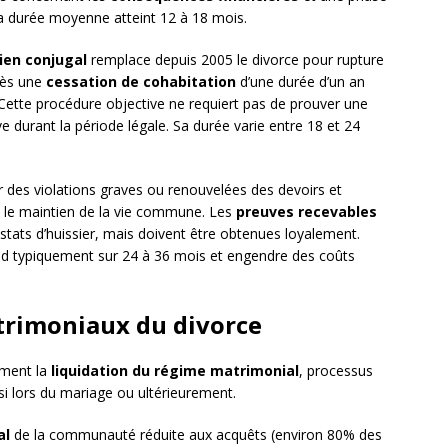
 La durée moyenne atteint 12 à 18 mois.
lien conjugal
remplace depuis 2005 le divorce pour rupture
rès une
cessation de cohabitation
d’une durée d’un an
Cette procédure objective ne requiert pas de prouver une
e durant la période légale. Sa durée varie entre 18 et 24
 des violations graves ou renouvelées des devoirs et
e le maintien de la vie commune. Les
preuves recevables
tats d’huissier, mais doivent être obtenues loyalement.
end typiquement sur 24 à 36 mois et engendre des coûts
atrimoniaux du divorce
ement la
liquidation du régime matrimonial
, processus
si lors du mariage ou ultérieurement.
al
de la communauté réduite aux acquêts (environ 80% des