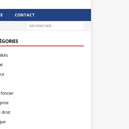
SE
CONTACT
ÉGORIES
lités
at
rce
 foncier
prise
 droit
ique