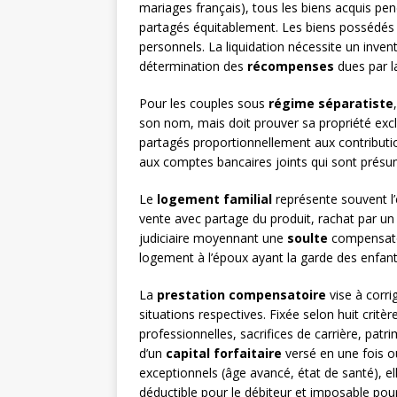
mariages français), tous les biens acquis p
partagés équitablement. Les biens possédés 
personnels. La liquidation nécessite un inven
détermination des
récompenses
dues par 
Pour les couples sous
régime séparatiste
son nom, mais doit prouver sa propriété exc
partagés proportionnellement aux contribution
aux comptes bancaires joints qui sont présu
Le
logement familial
représente souvent l’e
vente avec partage du produit, rachat par un é
judiciaire moyennant une
soulte
compensatoi
logement à l’époux ayant la garde des enfants
La
prestation compensatoire
vise à corri
situations respectives. Fixée selon huit critè
professionnelles, sacrifices de carrière, patr
d’un
capital forfaitaire
versé en une fois 
exceptionnels (âge avancé, état de santé), el
déductible pour le débiteur et imposable pour