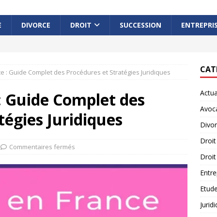
E
DIVORCE
DROIT
SUCCESSION
ENTREPRI
CAT
e : Guide Complet des Procédures et Stratégies Juridiques
Actua
: Guide Complet des
Avoc
tégies Juridiques
Divo
Droit
Commentaires fermés
Droit
Entre
Etude
Jurid