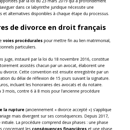
s apportées par la loi du 23 mars 2019 qui a profondément
aviguer dans ce labyrinthe juridique nécessite une
s et alternatives disponibles à chaque étape du processus.
es de divorce en droit français
re
voies procédurales
pour mettre fin au lien matrimonial,
onnels particuliers.
s juge, instauré par la loi du 18 novembre 2016, constitue
gatoirement assistés chacun par un avocat, élaborent une
u divorce. Cette convention est ensuite enregistrée par un
ation du délai de réflexion de 15 jours suivant la signature.
ros, incluant les honoraires des avocats et du notaire.
 3 mois, contre 6 à 8 mois pour l’ancienne procédure
e la rupture
(anciennement « divorce accepté ») s’applique
mariage mais divergent sur ses conséquences. Depuis 2017,
e initiale. La procédure comprend deux phases : une phase
es concernant les
conséquences financières
et une phase