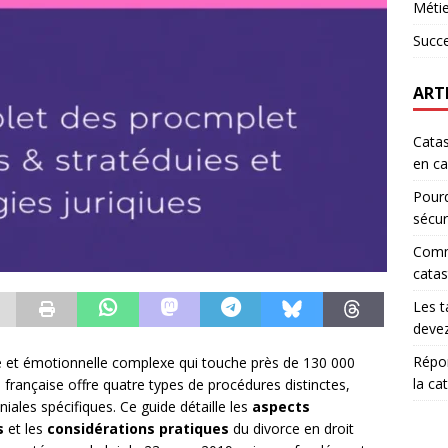
Métie
Succ
ART
Catas
en ca
Pourq
sécur
Comm
catas
Les t
devez
Répon
ue et émotionnelle complexe qui touche près de 130 000
la ca
 française offre quatre types de procédures distinctes,
ales spécifiques. Ce guide détaille les
aspects
s
et les
considérations pratiques
du divorce en droit