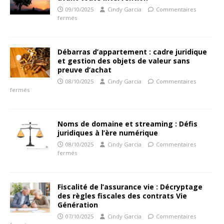
09/10/2025
Cindy Garcia
Commentaires
fermés
Débarras d’appartement : cadre juridique
et gestion des objets de valeur sans
preuve d’achat
08/10/2025
Cindy Garcia
Commentaires
fermés
Noms de domaine et streaming : Défis
juridiques à l’ère numérique
08/10/2025
Cindy Garcia
Commentaires
fermés
Fiscalité de l’assurance vie : Décryptage
des règles fiscales des contrats Vie
Génération
07/10/2025
Cindy Garcia
Commentaires