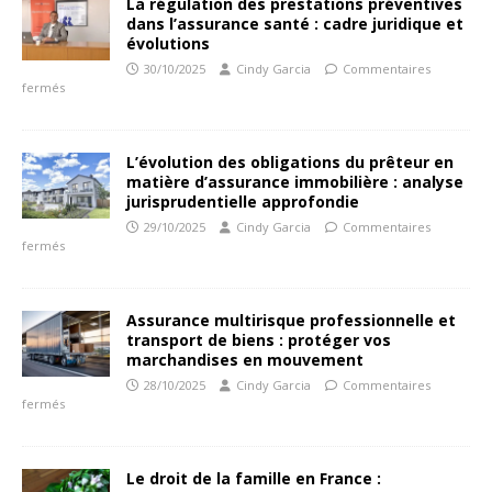
La régulation des prestations préventives
dans l’assurance santé : cadre juridique et
évolutions
30/10/2025
Cindy Garcia
Commentaires
fermés
L’évolution des obligations du prêteur en
matière d’assurance immobilière : analyse
jurisprudentielle approfondie
29/10/2025
Cindy Garcia
Commentaires
fermés
Assurance multirisque professionnelle et
transport de biens : protéger vos
marchandises en mouvement
28/10/2025
Cindy Garcia
Commentaires
fermés
Le droit de la famille en France :