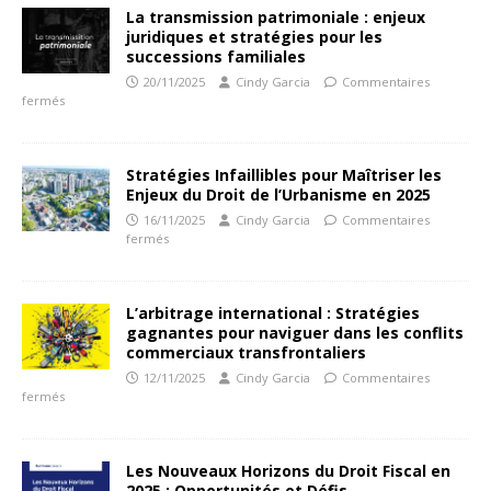
La transmission patrimoniale : enjeux
juridiques et stratégies pour les
successions familiales
20/11/2025
Cindy Garcia
Commentaires
fermés
Stratégies Infaillibles pour Maîtriser les
Enjeux du Droit de l’Urbanisme en 2025
16/11/2025
Cindy Garcia
Commentaires
fermés
L’arbitrage international : Stratégies
gagnantes pour naviguer dans les conflits
commerciaux transfrontaliers
12/11/2025
Cindy Garcia
Commentaires
fermés
Les Nouveaux Horizons du Droit Fiscal en
2025 : Opportunités et Défis