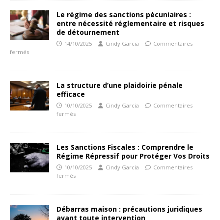
Le régime des sanctions pécuniaires :
entre nécessité réglementaire et risques
de détournement
14/10/2025
Cindy Garcia
Commentaires
fermés
La structure d’une plaidoirie pénale
efficace
10/10/2025
Cindy Garcia
Commentaires
fermés
Les Sanctions Fiscales : Comprendre le
Régime Répressif pour Protéger Vos Droits
10/10/2025
Cindy Garcia
Commentaires
fermés
Débarras maison : précautions juridiques
avant toute intervention