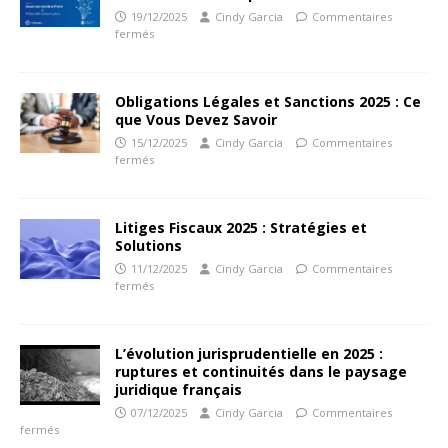
19/12/2025
Cindy Garcia
Commentaires
fermés
Obligations Légales et Sanctions 2025 : Ce
que Vous Devez Savoir
15/12/2025
Cindy Garcia
Commentaires
fermés
Litiges Fiscaux 2025 : Stratégies et
Solutions
11/12/2025
Cindy Garcia
Commentaires
fermés
L’évolution jurisprudentielle en 2025 :
ruptures et continuités dans le paysage
juridique français
07/12/2025
Cindy Garcia
Commentaires
fermés