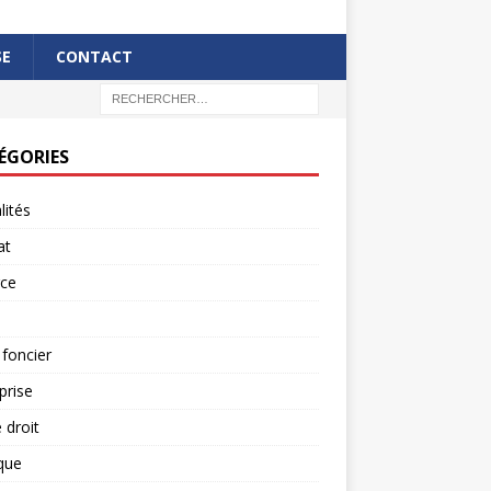
SE
CONTACT
ÉGORIES
lités
at
rce
 foncier
prise
 droit
ique