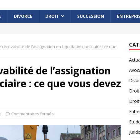
E
DIVORCE
DROIT
SUCCESSION
ENTREPRI
CAT
 recevabilité de l’assignation en Liquidation Judiciaire : ce que
Actua
abilité de l’assignation
Avoc
ciaire : ce que vous devez
Divo
Droit
Droit
Entre
e
Commentaires fermés
Etude
Jurid