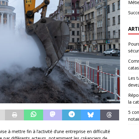
Métie
Succ
ART
Pourq
sécur
Comm
catas
Les t
devez
Répon
la ca
5 con
notai
ise à mettre fin à l’activité d’une entreprise en difficulté
e par différents acteurs, notamment les créanciers de