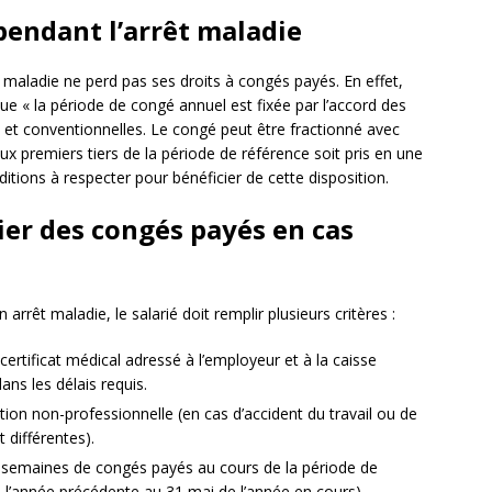
pendant l’arrêt maladie
êt maladie ne perd pas ses droits à congés payés. En effet,
 que « la période de congé annuel est fixée par l’accord des
s et conventionnelles. Le congé peut être fractionné avec
ux premiers tiers de la période de référence soit pris en une
nditions à respecter pour bénéficier de cette disposition.
ier des congés payés en cas
rrêt maladie, le salarié doit remplir plusieurs critères :
n certificat médical adressé à l’employeur et à la caisse
ns les délais requis.
ction non-professionnelle (en cas d’accident du travail ou de
 différentes).
 4 semaines de congés payés au cours de la période de
 l’année précédente au 31 mai de l’année en cours).