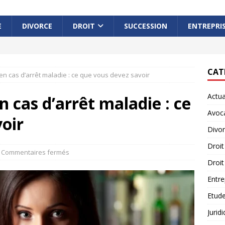
E
DIVORCE
DROIT
SUCCESSION
ENTREPRI
CAT
n cas d’arrêt maladie : ce que vous devez savoir
Actua
 cas d’arrêt maladie : ce
Avoc
oir
Divo
Droit
Commentaires fermés
Droit
Entre
Etude
Jurid