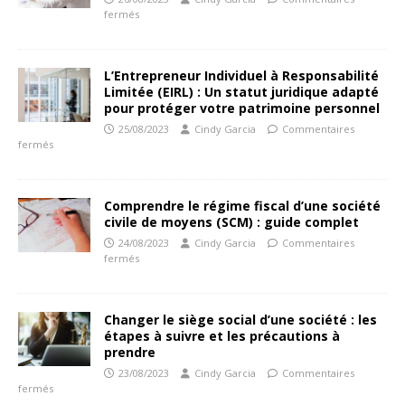
fermés
L’Entrepreneur Individuel à Responsabilité
Limitée (EIRL) : Un statut juridique adapté
pour protéger votre patrimoine personnel
25/08/2023
Cindy Garcia
Commentaires
fermés
Comprendre le régime fiscal d’une société
civile de moyens (SCM) : guide complet
24/08/2023
Cindy Garcia
Commentaires
fermés
Changer le siège social d’une société : les
étapes à suivre et les précautions à
prendre
23/08/2023
Cindy Garcia
Commentaires
fermés