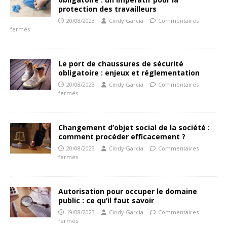
protection des travailleurs
20/08/2023
Cindy Garcia
Commentaires
fermés
Le port de chaussures de sécurité
obligatoire : enjeux et réglementation
20/08/2023
Cindy Garcia
Commentaires
fermés
Changement d’objet social de la société :
comment procéder efficacement ?
20/08/2023
Cindy Garcia
Commentaires
fermés
Autorisation pour occuper le domaine
public : ce qu’il faut savoir
19/08/2023
Cindy Garcia
Commentaires
fermés