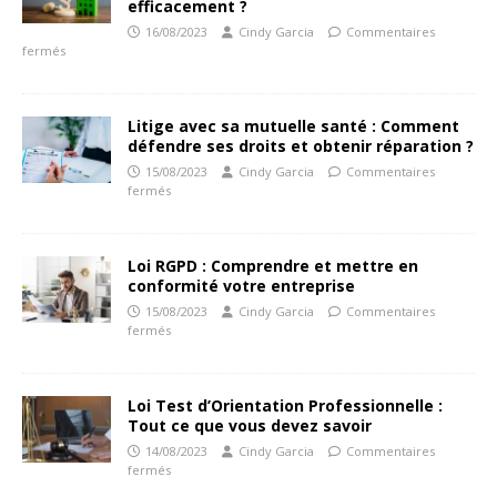
efficacement ?
16/08/2023
Cindy Garcia
Commentaires
fermés
Litige avec sa mutuelle santé : Comment
défendre ses droits et obtenir réparation ?
15/08/2023
Cindy Garcia
Commentaires
fermés
Loi RGPD : Comprendre et mettre en
conformité votre entreprise
15/08/2023
Cindy Garcia
Commentaires
fermés
Loi Test d’Orientation Professionnelle :
Tout ce que vous devez savoir
14/08/2023
Cindy Garcia
Commentaires
fermés