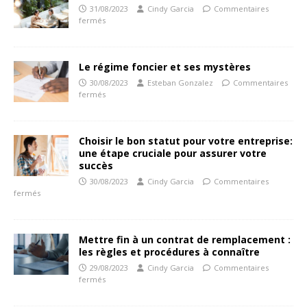
31/08/2023
Cindy Garcia
Commentaires
fermés
Le régime foncier et ses mystères
30/08/2023
Esteban Gonzalez
Commentaires
fermés
Choisir le bon statut pour votre entreprise:
une étape cruciale pour assurer votre
succès
30/08/2023
Cindy Garcia
Commentaires
fermés
Mettre fin à un contrat de remplacement :
les règles et procédures à connaître
29/08/2023
Cindy Garcia
Commentaires
fermés