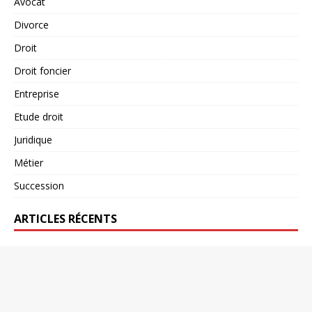
Avocat
Divorce
Droit
Droit foncier
Entreprise
Etude droit
Juridique
Métier
Succession
ARTICLES RÉCENTS
Pourquoi la sru notaire est essentielle pour sécuriser votre
acte
Comment prouver les dommages liés à une catastrophe
naturelle grêle