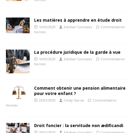
Les matières à apprendre en étude droit
10/02/2020
Esteban Gonzalez
Commentaires
fermés
La procédure juridique de la garde à vue
10/02/2020
Esteban Gonzalez
Commentaires
fermés
Comment obtenir une pension alimentaire
pour votre enfant ?
22/01/2020
Cindy Garcia
Commentaires
fermés
Droit foncier : la servitude non ædificandi
20/01/2020
Esteban Gonzalez
Commentaires