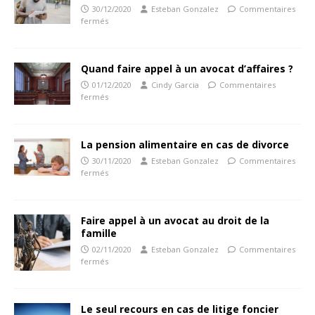
30/12/2020
Esteban Gonzalez
Commentaires
fermés
Quand faire appel à un avocat d’affaires ?
01/12/2020
Cindy Garcia
Commentaires
fermés
La pension alimentaire en cas de divorce
30/11/2020
Esteban Gonzalez
Commentaires
fermés
Faire appel à un avocat au droit de la
famille
02/11/2020
Esteban Gonzalez
Commentaires
fermés
Le seul recours en cas de litige foncier